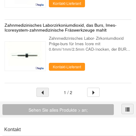
Wolframstangenmaterials...
Kontakt-Lieferant
Zahnmedizinisches Laborzirkoniumdioxid, das Burs, Imes-
Icoresystem-zahnmedizinische Fräswerkzeuge mahlt
Zahnmedizinisches Labor- Zirkoniumdioxid
Präge-burs für Imes Icore mit
0.6mm/1mm/2.5mm CAD-/nocken, der BURS-
REIHE MAHLT. Art: 1. Prägebüro für Roland
50 2. Prägebüro für LAVA 3Ms ESPE. 3.
Prägebüro für Sirona ...
Kontakt-Lieferant
1 / 2
Sehen Sie alles Produkte > an;
Kontakt