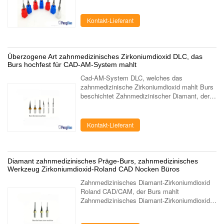
50 2. Prägebüro für LAVA 3Ms ESPE. 3.
Prägebüro für Sirona MX5 4. Prägebüro für
Imes-Icore 240...
Kontakt-Lieferant
Überzogene Art zahnmedizinisches Zirkoniumdioxid DLC, das
Burs hochfest für CAD-AM-System mahlt
Cad-AM-System DLC, welches das
zahnmedizinische Zirkoniumdioxid mahlt Burs
beschichtet Zahnmedizinischer Diamant, der
Büro cad/Nocken mahlt Büro mahlt
Eigenschaften: 1. Ultrafine Partikel des
Wolframstangenmate...
Kontakt-Lieferant
Diamant zahnmedizinisches Präge-Burs, zahnmedizinisches
Werkzeug Zirkoniumdioxid-Roland CAD Nocken Büros
Zahnmedizinisches Diamant-Zirkoniumdioxid
Roland CAD/CAM, der Burs mahlt
Zahnmedizinisches Diamant-Zirkoniumdioxid
Roland CAD/CAM, der Burs mahlt
Eigenschaften: 1. Ultrafine Partikel des