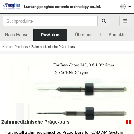
Luoyang penghao ceramic technology co.,ltd.
Nach Hause
Über uns
Kontakte
Produkte
>
>
Home
Products
Zahnmedizinische Präge-burs
Zahnmedizinische Präge-burs
Hartmetall zahnmedizinisches Präge-Burs für CAD-AM-System