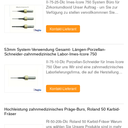
II-75-25-Dlc Imes-Icore 750 System Büro für
Zirkoniumdioxid Unser Auftrag - um Sie zur
Verfügung zu stellen vervollkommnen Sie
Qualität, hochrangigen Service - um zur
Zahngesundheit von Leuten durch Anwendung
...
Kontakt-Lieferant
53mm System-Verwendung Gesamt- Längen-Porzellan-
Schneider-zahnmedizinische Labor-Imes-Icore 750
II-75-10-Dlc Porzellan-Schneider für Imes-Icore
750 Über uns Wir sind eine zahnmedizinisches
Laborlieferungsfirma, die auf die Herstellung
und das Marketing des zahnmedizinischen
Labors unter Verwendung der ...
Kontakt-Lieferant
Hochleistung zahnmedizinisches Präge-Burs, Roland 50 Karbid-
Fräser
Rl-50-20b-Dlc Roland 50 Karbid-Fräser Warum
uns wählen Sie Unsere Produkte sind in mehr