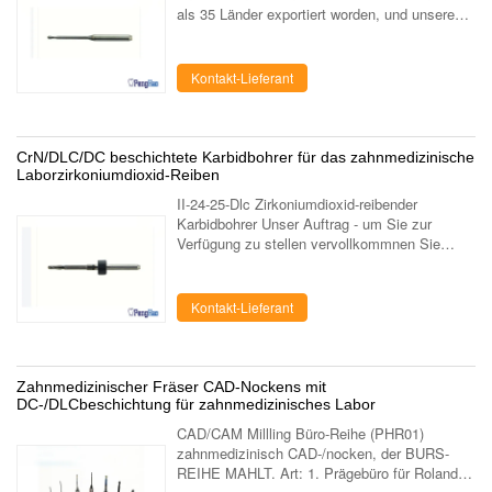
als 35 Länder exportiert worden, und unsere
produzierende Werksabteilung haben reichliche
produzierende Erfahrung auf ...
Kontakt-Lieferant
CrN/DLC/DC beschichtete Karbidbohrer für das zahnmedizinische
Laborzirkoniumdioxid-Reiben
II-24-25-Dlc Zirkoniumdioxid-reibender
Karbidbohrer Unser Auftrag - um Sie zur
Verfügung zu stellen vervollkommnen Sie
Qualität, hochrangigen Service - um zur
Zahngesundheit von Leuten durch Anwendung
der ...
Kontakt-Lieferant
Zahnmedizinischer Fräser CAD-Nockens mit
DC-/DLCbeschichtung für zahnmedizinisches Labor
CAD/CAM Millling Büro-Reihe (PHR01)
zahnmedizinisch CAD-/nocken, der BURS-
REIHE MAHLT. Art: 1. Prägebüro für Roland