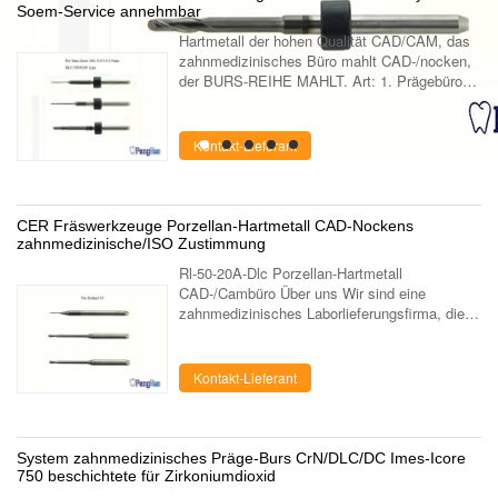
Soem-Service annehmbar
Hartmetall der hohen Qualität CAD/CAM, das
zahnmedizinisches Büro mahlt CAD-/nocken,
der BURS-REIHE MAHLT. Art: 1. Prägebüro
für Roland 50 2. Prägebüro für LAVA 3Ms
ESPE. 3. Prägebüro für Sirona MX5 4.
Prägeb...
Kontakt-Lieferant
CER Fräswerkzeuge Porzellan-Hartmetall CAD-Nockens
zahnmedizinische/ISO Zustimmung
Rl-50-20A-Dlc Porzellan-Hartmetall
CAD-/Cambüro Über uns Wir sind eine
zahnmedizinisches Laborlieferungsfirma, die
auf die Herstellung und das Marketing des
zahnmedizinischen Labors unter Verwendung
der Produkt...
Kontakt-Lieferant
System zahnmedizinisches Präge-Burs CrN/DLC/DC Imes-Icore
750 beschichtete für Zirkoniumdioxid