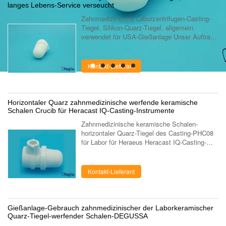
langes Lebens-Service verseucht
Zahnmedizinische Laborzentrifugen-Casting-
Tiegel, Silikon-Quarz-Tiegel, allgemein
verwendet für USA-Gießanlage Unser Auftrag -
um Sie zur Verfügung zu stellen
vervollkommnen Sie Qualität, hochrangigen
Service - ...
Kontakt-Lieferant
Horizontaler Quarz zahnmedizinische werfende keramische
Schalen Crucib für Heracast IQ-Casting-Instrumente
Zahnmedizinische keramische Schalen-
horizontaler Quarz-Tiegel des Casting-PHC08
für Labor für Heraeus Heracast IQ-Casting-
Instrumente Über uns Wir sind eine
zahnmedizinisches Laborlieferungsfirma, die
auf die ...
Kontakt-Lieferant
Gießanlage-Gebrauch zahnmedizinischer der Laborkeramischer
Quarz-Tiegel-werfender Schalen-DEGUSSA