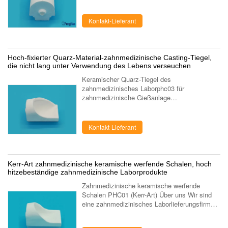
Produktbeschreibung: Zahnmedizinischer
Tiegel werden mit fixiertem Silikon hergestellt,
das der Quarzsand ...
Kontakt-Lieferant
Hoch-fixierter Quarz-Material-zahnmedizinische Casting-Tiegel,
die nicht lang unter Verwendung des Lebens verseuchen
Keramischer Quarz-Tiegel des
zahnmedizinisches Laborphc03 für
zahnmedizinische Gießanlage
Zahnmedizinischer Laborquarz-Tiegel
(werfende Schale) für zahnmedizinische
Castingausrüstung. (PHC03, geschlossen) 1.
Kontakt-Lieferant
...
Kerr-Art zahnmedizinische keramische werfende Schalen, hoch
hitzebeständige zahnmedizinische Laborprodukte
Zahnmedizinische keramische werfende
Schalen PHC01 (Kerr-Art) Über uns Wir sind
eine zahnmedizinisches Laborlieferungsfirma,
die auf die Herstellung und das Marketing des
zahnmedizinischen Labors unter ...