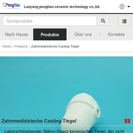
Luoyang penghao ceramic technology co.,ltd.
Nach Hause
Über uns
Kontakte
Produkte
>
>
Home
Products
Zahnmedizinische Casting-Tiegel
Zahnmedizinische Casting-Tiegel
Laborschmelzender Silikon-Quarz-keramischer Tiegel, der nicht