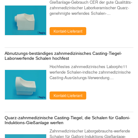
Gießanlage-Gebrauch CER der gute Qualitäts-
zahnmedizinischer Laborkeramischer Quarz-
genehmigte werfendes Schalen-
DEGUSSA/ISO Unser Auftrag - um Sie zur
Verfügung zu stellen vervollkommnen Sie
Qualität, ...
Kontakt-Lieferant
Abnutzungs-beständiges zahnmedizinisches Casting-Tiegel-
Laborwerfende Schalen hochfest
Hochfestes zahnmedizinisches Laborphc11
werfende Schalen-indische zahnmedizinische
Casting-Ausrüstungs-Verwendung
Zahnmedizinischer Laborquarz-Tiegel
(werfende Schale) für zahnmedizinische
Castingausrüstung. ...
Kontakt-Lieferant
Quarz-zahnmedizinische Casting-Tiegel, die Schalen für Galloni-
Induktions-Gießanlage werfen
Zahnmedizinischer Laborgebrauchs-werfende
Schalen für Galloni-Induktions-Gießanlage-