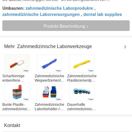
Umbauten:
zahnmedizinische Laborprodukte
,
zahnmedizinische Laborversorgungen
,
dental lab supplies
Produkt-Beschreibung >
Mehr
Zahnmedizinische Laborwerkzeuge
Scharfsinnige
Zahnmedizinische
Zahnmedizinische
entworfene
Wegwerfzement-
Plastikzementputz-
zahnmedizinische
Spachtel für
Wegwerfspachtel-
Laborwerkzeuge,
Gebiss-das
multi farbige
95mm Gips sahen
zusammengesetzte
zahnmedizinische
mit weichem
Füllmaterial-
Verbrauchsmaterialien
Kunststoffgriff
Mischen
Bunte Plastik-
Zahnmedizinische
Dauerhafte
zahnmedizinische
Laborbehälter-/-
zahnmedizinische
Laborwerkzeuge/zahnmedizinische
arbeits-
Laborwerkzeuge,
Laborwannen mit
Plastikwannen/Arbeitsfall
zahnmedizinischer
Klipp-Halter
CER/ISO
Laborcasting-
Kontakt
bescheinigt
Plastikring