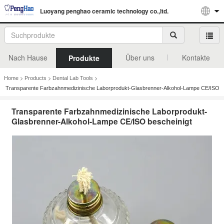
Luoyang penghao ceramic technology co.,ltd.
Nach Hause
Über uns
Kontakte
Produkte
>
>
>
Home
Products
Dental Lab Tools
Transparente Farbzahnmedizinische Laborprodukt-Glasbrenner-Alkohol-Lampe CE/ISO
bescheinigt
Transparente Farbzahnmedizinische Laborprodukt-
Glasbrenner-Alkohol-Lampe CE/ISO bescheinigt