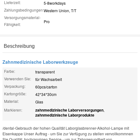
Lieferzeit:
5-8workdays
Zahlungsbedingungen:
Western Union, T/T
Versorgungsmaterial-
Pro
Fähigkeit:
Beschreibung
Zahnmedizinische Laborwerkzeuge
Farbe:
transparent
Verwenden Sie:
für Wachsarbeit
Verpackung:
60pcs/carton
Kartongröße:
42*34*30cm
Material:
Glas
Markieren:
zahnmedizinische Laborversorgungen
,
zahnmedizinische Laborprodukte
/dental-Gebrauch der hohen Qualität Laborglasbrenner-Alkohol-Lampe mit
Eisenkappe Unser Auftrag - um Sie zur Verfügung zu stellen vervollkommnen
Sie Qualität, hochrangigen Service - um zur Zahngesundheit von ...