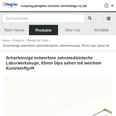
Luoyang penghao ceramic technology co.,ltd.
Nach Hause
Über uns
Kontakte
Produkte
>
>
>
Home
Products
Dental Lab Tools
Scharfsinnige entworfene zahnmedizinische Laborwerkzeuge, 95mm Gips sahen mit
weichem Kunststoffgriff
Scharfsinnige entworfene zahnmedizinische
Laborwerkzeuge, 95mm Gips sahen mit weichem
Kunststoffgriff