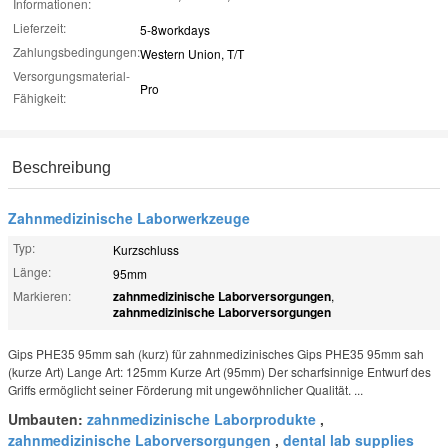
Informationen:
Lieferzeit:
5-8workdays
Zahlungsbedingungen:
Western Union, T/T
Versorgungsmaterial-
Pro
Fähigkeit:
Beschreibung
Zahnmedizinische Laborwerkzeuge
Typ:
Kurzschluss
Länge:
95mm
Markieren:
zahnmedizinische Laborversorgungen
,
zahnmedizinische Laborversorgungen
Gips PHE35 95mm sah (kurz) für zahnmedizinisches Gips PHE35 95mm sah
(kurze Art) Lange Art: 125mm Kurze Art (95mm) Der scharfsinnige Entwurf des
Griffs ermöglicht seiner Förderung mit ungewöhnlicher Qualität. ...
Umbauten:
zahnmedizinische Laborprodukte
,
zahnmedizinische Laborversorgungen
,
dental lab supplies