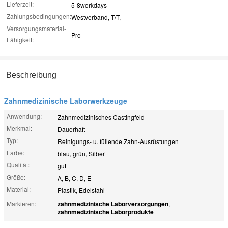
Lieferzeit:
5-8workdays
Zahlungsbedingungen:
Westverband, T/T,
Versorgungsmaterial-
Pro
Fähigkeit:
Beschreibung
Zahnmedizinische Laborwerkzeuge
Anwendung:
Zahnmedizinisches Castingfeld
Merkmal:
Dauerhaft
Typ:
Reinigungs- u. füllende Zahn-Ausrüstungen
Farbe:
blau, grün, Silber
Qualität:
gut
Größe:
A, B, C, D, E
Material:
Plastik, Edelstahl
Markieren:
zahnmedizinische Laborversorgungen
,
zahnmedizinische Laborprodukte