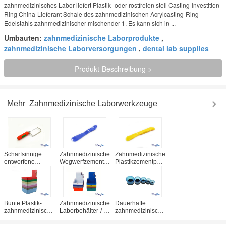
zahnmedizinisches Labor liefert Plastik- oder rostfreien stell Casting-Investition
Ring China-Lieferant Schale des zahnmedizinischen Acrylcasting-Ring-
Edelstahls zahnmedizinischer mischender 1. Es kann sich in ...
Umbauten:
zahnmedizinische Laborprodukte
,
zahnmedizinische Laborversorgungen
,
dental lab supplies
Produkt-Beschreibung >
Mehr
Zahnmedizinische Laborwerkzeuge
Scharfsinnige
Zahnmedizinische
Zahnmedizinische
entworfene
Wegwerfzement-
Plastikzementputz-
zahnmedizinische
Spachtel für
Wegwerfspachtel-
Laborwerkzeuge,
Gebiss-das
multi farbige
95mm Gips sahen
zusammengesetzte
zahnmedizinische
mit weichem
Füllmaterial-
Verbrauchsmaterialien
Kunststoffgriff
Mischen
Bunte Plastik-
Zahnmedizinische
Dauerhafte
zahnmedizinische
Laborbehälter-/-
zahnmedizinische
Laborwerkzeuge/zahnmedizinische
arbeits-
Laborwerkzeuge,
Laborwannen mit
Plastikwannen/Arbeitsfall
zahnmedizinischer