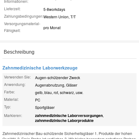
Informationen:
Lieferzeit:
5-8workdays
Zahlungsbedingungen:
Western Union, T/T
Versorgungsmaterial-
pro Monat
Fähigkeit:
Beschreibung
Zahnmedizinische Laborwerkzeuge
Verwenden Sie:
Augen-schützender Zweck
Anwendung:
Augenabnutzung, Gläser
Farbe:
gelb, blau, rot, schwarz, usw.
Material:
PC
Typ:
Sportgläser
Markieren:
zahnmedizinische Laborversorgungen
,
zahnmedizinische Laborprodukte
Zahnmedizinischer Bau-schützende Sicherheitsgläser 1. Produkte der hohen
Qualität. 2. Freie Probe ist verfügbar. 3. Wir bieten besonders anfertigen Proben