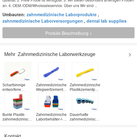
an. 4. OEM-/ODM/Wholesaleservice. Über uns Wir sind ...
Umbauten:
zahnmedizinische Laborprodukte
,
zahnmedizinische Laborversorgungen
,
dental lab supplies
Produkt-Beschreibung >
Mehr
Zahnmedizinische Laborwerkzeuge
Scharfsinnige
Zahnmedizinische
Zahnmedizinische
entworfene
Wegwerfzement-
Plastikzementputz-
zahnmedizinische
Spachtel für
Wegwerfspachtel-
Laborwerkzeuge,
Gebiss-das
multi farbige
95mm Gips sahen
zusammengesetzte
zahnmedizinische
mit weichem
Füllmaterial-
Verbrauchsmaterialien
Kunststoffgriff
Mischen
Bunte Plastik-
Zahnmedizinische
Dauerhafte
zahnmedizinische
Laborbehälter-/-
zahnmedizinische
Laborwerkzeuge/zahnmedizinische
arbeits-
Laborwerkzeuge,
Laborwannen mit
Plastikwannen/Arbeitsfall
zahnmedizinischer
Klipp-Halter
CER/ISO
Laborcasting-
Kontakt