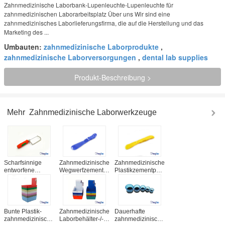
Zahnmedizinische Laborbank-Lupenleuchte-Lupenleuchte für
zahnmedizinischen Laborarbeitsplatz Über uns Wir sind eine
zahnmedizinisches Laborlieferungsfirma, die auf die Herstellung und das
Marketing des ...
Umbauten:
zahnmedizinische Laborprodukte
,
zahnmedizinische Laborversorgungen
,
dental lab supplies
Produkt-Beschreibung >
Mehr
Zahnmedizinische Laborwerkzeuge
Scharfsinnige
Zahnmedizinische
Zahnmedizinische
entworfene
Wegwerfzement-
Plastikzementputz-
zahnmedizinische
Spachtel für
Wegwerfspachtel-
Laborwerkzeuge,
Gebiss-das
multi farbige
95mm Gips sahen
zusammengesetzte
zahnmedizinische
mit weichem
Füllmaterial-
Verbrauchsmaterialien
Kunststoffgriff
Mischen
Bunte Plastik-
Zahnmedizinische
Dauerhafte
zahnmedizinische
Laborbehälter-/-
zahnmedizinische