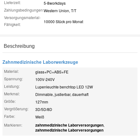
Lieferzeit:
5-8workdays
Zahlungsbedingungen:
Western Union, T/T
Versorgungsmaterial-
10000 Stück pro Monat
Fähigkeit:
Beschreibung
Zahnmedizinische Laborwerkzeuge
Material:
glass+PC+ABS+FE
Spannung:
100V-240V
Leistung:
Lupenleuchte benchtop LED 12W
Merkmal:
Dimmable, justierbar, dauerhaft
Größe:
127mm
Vergrößerung:
3D/5D/8D
Farbe:
Weiß
Markieren:
zahnmedizinische Laborversorgungen
,
zahnmedizinische Laborversorgungen