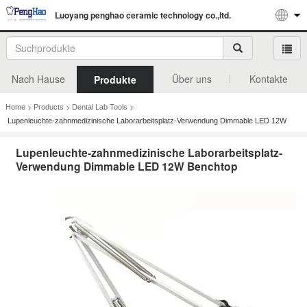
Luoyang penghao ceramic technology co.,ltd.
Nach Hause
Über uns
Kontakte
Produkte
>
>
>
Home
Products
Dental Lab Tools
Lupenleuchte-zahnmedizinische Laborarbeitsplatz-Verwendung Dimmable LED 12W
Benchtop
Lupenleuchte-zahnmedizinische Laborarbeitsplatz-
Verwendung Dimmable LED 12W Benchtop