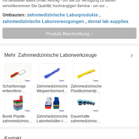
vervollkommnen Sie Qualität, hochrangigen Service - um zur ...
Umbauten:
zahnmedizinische Laborprodukte
,
zahnmedizinische Laborversorgungen
,
dental lab supplies
Produkt-Beschreibung >
Mehr
Zahnmedizinische Laborwerkzeuge
Scharfsinnige
Zahnmedizinische
Zahnmedizinische
entworfene
Wegwerfzement-
Plastikzementputz-
zahnmedizinische
Spachtel für
Wegwerfspachtel-
Laborwerkzeuge,
Gebiss-das
multi farbige
95mm Gips sahen
zusammengesetzte
zahnmedizinische
mit weichem
Füllmaterial-
Verbrauchsmaterialien
Kunststoffgriff
Mischen
Bunte Plastik-
Zahnmedizinische
Dauerhafte
zahnmedizinische
Laborbehälter-/-
zahnmedizinische
Laborwerkzeuge/zahnmedizinische
arbeits-
Laborwerkzeuge,
Laborwannen mit
Plastikwannen/Arbeitsfall
zahnmedizinischer
Klipp-Halter
CER/ISO
Laborcasting-
Kontakt