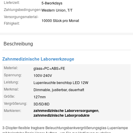
Lieferzeit:
5-8workdays
Zahlungsbedingungen:
Western Union, T/T
Versorgungsmaterial-
10000 Stück pro Monat
Fähigkeit:
Beschreibung
Zahnmedizinische Laborwerkzeuge
Material:
glass+PC+ABS+FE
Spannung:
100V-240V
Leistung:
Lupenleuchte benchtop LED 12W
Merkmal:
Dimmable, justierbar, dauerhaft
Größe:
127mm
Vergrößerung:
3D/5D/8D
Markieren:
zahnmedizinische Laborversorgungen
,
zahnmedizinische Laborprodukte
3-Diopter-flexible tragbare Beleuchtungsbankvergrößerungsglas-Lupenlampe
mit belasteter Basis Unser Auftrag - um Sie zur Verfügung zu stellen