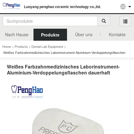
Luoyang penghao ceramic technology co.,ltd.
Nach Hause
Über uns
Kontakte
Produkte
>
>
>
Home
Products
Dental Lab Equipment
Weißes Farbzahnmedizinisches Laborinstrument-Aluminium-Verdoppelungsflaschen
dauerhaft
Weißes Farbzahnmedizinisches Laborinstrument-
Aluminium-Verdoppelungsflaschen dauerhaft