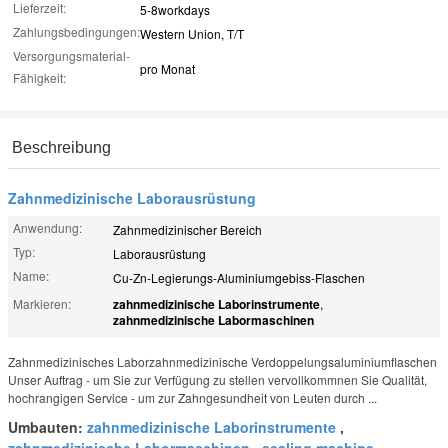
Lieferzeit:
5-8workdays
Zahlungsbedingungen:
Western Union, T/T
Versorgungsmaterial-
pro Monat
Fähigkeit:
Beschreibung
Zahnmedizinische Laborausrüstung
Anwendung:
Zahnmedizinischer Bereich
Typ:
Laborausrüstung
Name:
Cu-Zn-Legierungs-Aluminiumgebiss-Flaschen
Markieren:
zahnmedizinische Laborinstrumente
,
zahnmedizinische Labormaschinen
Zahnmedizinisches Laborzahnmedizinische Verdoppelungsaluminiumflaschen
Unser Auftrag - um Sie zur Verfügung zu stellen vervollkommnen Sie Qualität,
hochrangigen Service - um zur Zahngesundheit von Leuten durch ...
Umbauten:
zahnmedizinische Laborinstrumente
,
zahnmedizinische Labormaschinen
,
sealing machine