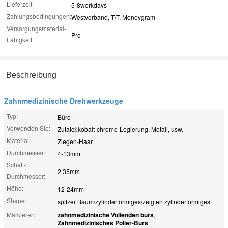
Lieferzeit:
5-8workdays
Zahlungsbedingungen:
Westverband, T/T, Moneygram
Versorgungsmaterial-
Pro
Fähigkeit:
Beschreibung
Zahnmedizinische Drehwerkzeuge
Typ:
Büro
Verwenden Sie:
Zutatc$kobalt-chrome-Legierung, Metall, usw.
Material:
Ziegen-Haar
Durchmesser:
4-13mm
Schaft-
2.35mm
Durchmesser:
Höhe:
12-24mm
Shape:
spitzer Baum/zylinderförmiges/zeigten zylinderförmiges
Markieren:
zahnmedizinische Vollenden burs
,
Zahnmedizinisches Polier-Burs