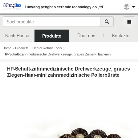
Luoyang penghao ceramic technology co.,ltd.
Nach Hause
Über uns
Kontakte
Produkte
>
>
>
Home
Products
Dental Rotary Tools
HP-Schaft-zahnmedizinische Drehwerkzeuge, graues Ziegen-Haar-mini
zahnmedizinische Polierbürste
HP-Schaft-zahnmedizinische Drehwerkzeuge, graues
Ziegen-Haar-mini zahnmedizinische Polierbürste