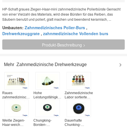
HP-Schaft graues Ziegen-Haar-mini zahnmedizinische Polierbürste Gemacht
von einer Vielzahl des Materials, wird diese Bürsten für das Reiben, das
Säubern benutzt und poliert, glatt machen und beendend keramisch, ...
Umbauten:
Zahnmedizinisches Polier-Burs
,
Drehwerkzeuggrate
,
zahnmedizinische Vollenden burs
Produkt-Beschreibung >
Mehr
Zahnmedizinische Drehwerkzeuge
Raues
Hohe
Zahnmedizinisches
zahnmedizinisches
Leistungsfähigkeits-
Labor sortierte
Miniaturlabordrehpolierbürsten-
zahnmedizinische
Polierbürsten für
Pferde-/Ziegen-
Drehwerkzeuge,
Drehwerkzeuge
Haar-Art
raue Polierbürste
CER/ISO
HP-Schaft-22mm
Zustimmung
Weiße Ziegen-
Chungking-
Dauerhafte
Haar-weich
Borsten-
Chunking-