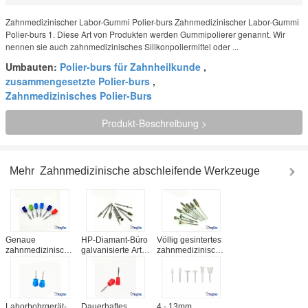
Zahnmedizinischer Labor-Gummi Polier-burs Zahnmedizinischer Labor-Gummi
Polier-burs 1. Diese Art von Produkten werden Gummipolierer genannt. Wir
nennen sie auch zahnmedizinisches Silikonpoliermittel oder ...
Umbauten:
Polier-burs für Zahnheilkunde
,
zusammengesetzte Polier-burs
,
Zahnmedizinisches Polier-Burs
Produkt-Beschreibung >
Mehr
Zahnmedizinische abschleifende Werkzeuge
Genaue
HP-Diamant-Büro
Völlig gesintertes
zahnmedizinische
galvanisierte Art
zahnmedizinisches
abschleifende
für
Scheuermittel
Werkzeuge,
zahnmedizinisches
bearbeitet HP-Art
zahnmedizinischer
Labordas
zahnmedizinisches
Laborgebrauchs-
keramische
Labordiamant-
Hartmetall-
Reiben/polierend
Büro
Laborbohrgerät-
Dauerhaftes
4 - 13mm