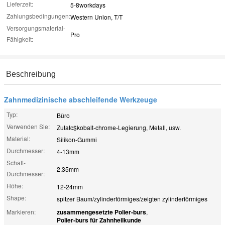
Lieferzeit:
5-8workdays
Zahlungsbedingungen:
Western Union, T/T
Versorgungsmaterial-
Pro
Fähigkeit:
Beschreibung
Zahnmedizinische abschleifende Werkzeuge
Typ:
Büro
Verwenden Sie:
Zutatc$kobalt-chrome-Legierung, Metall, usw.
Material:
Silikon-Gummi
Durchmesser:
4-13mm
Schaft-
2.35mm
Durchmesser:
Höhe:
12-24mm
Shape:
spitzer Baum/zylinderförmiges/zeigten zylinderförmiges
Markieren:
zusammengesetzte Polier-burs
,
Polier-burs für Zahnheilkunde