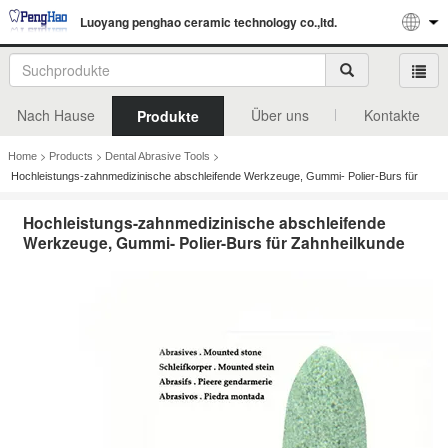
Luoyang penghao ceramic technology co.,ltd.
Nach Hause
Über uns
Kontakte
Produkte
>
>
>
Home
Products
Dental Abrasive Tools
Hochleistungs-zahnmedizinische abschleifende Werkzeuge, Gummi- Polier-Burs für
Zahnheilkunde
Hochleistungs-zahnmedizinische abschleifende
Werkzeuge, Gummi- Polier-Burs für Zahnheilkunde